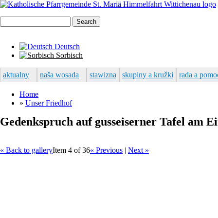
Search form
Search
Deutsch
Sorbisch
aktualny
naša wosada
stawizna
skupiny a kružki
rada a pomo
You are here
Home
»
Unser Friedhof
Gedenkspruch auf gusseiserner Tafel am E
« Back to gallery
Item 4 of 36
« Previous
|
Next »